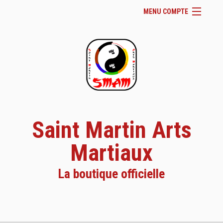
MENU COMPTE
Accueil
Site Web du club
Facebook
Se connecter
Panier (
vide
)
Saint Martin Arts
Martiaux
La boutique officielle