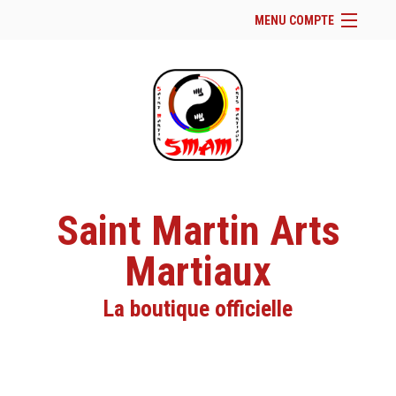
MENU COMPTE
Accueil
Site Web du club
Facebook
Se connecter
Panier (
vide
)
Saint Martin Arts
Martiaux
La boutique officielle