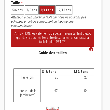
Taille
*
5/6 ans
7/8 ans
9/11 ans
12/13 ans
Attention à bien choisir la taille car nous ne pouvons pas
échanger un article comportant un logo ou une
personnalisation
ATTENTION, les vêtements de cette marque taillent plutôt
grand. Si vous hésitez entre deux tailles, choisissez la
taille la plus PETITE.
Guide des tailles
S 5/6 ans
M 7/8 ans
L 9/1
Taille (cm)
25
27
Intérieur de la
47
54
jambe (cm)