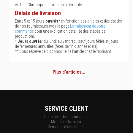
Au tarif Chronopost Livraison à domicile.
Délais de livraison
Entre 5 et 15 jours
ouvrés*
en fonction des articles et des stocks
de nos fournisseurs (voir la page
Le traitement de votre
commande
pour une explication détaillée des étapes de
production).
*
Jours ouvrés
: du lundi au vendredi, sauf jours fériés et jours
de fermetures annuelles (fêtes de fin d'année et été).
** Sous réserve de disponibilité de l'article chez le fabricant
Plus d'articles...
SERVICE CLIENT
Traitement des commandes
Modes de livraison
Demande d'assistance