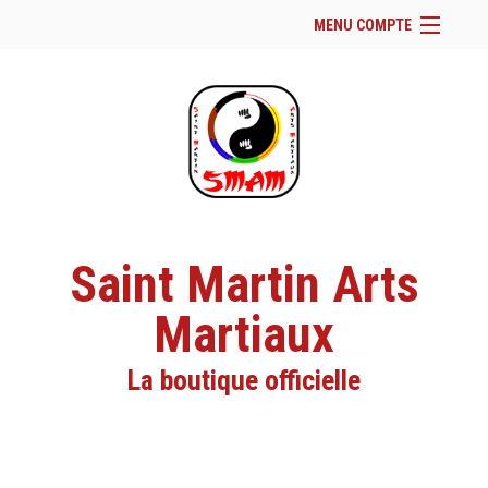
MENU COMPTE
Accueil
Site Web du club
Facebook
Se connecter
Panier (
vide
)
Saint Martin Arts
Martiaux
La boutique officielle