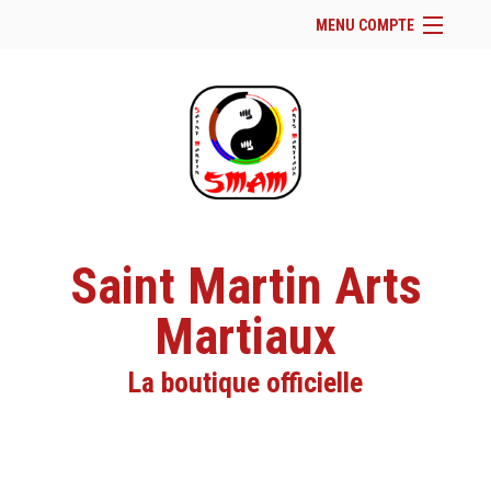
MENU COMPTE
Accueil
Site Web du club
Facebook
Se connecter
Panier (
vide
)
Saint Martin Arts
Martiaux
La boutique officielle