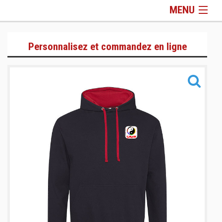
MENU
Gamme Lifestyle
Personnalisez et commandez en ligne
Gamme Training
Gamme Sacs & Accessoires
Informations