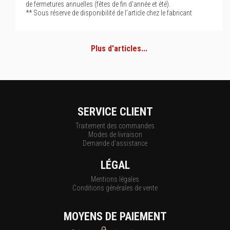
de fermetures annuelles (fêtes de fin d'année et été).
** Sous réserve de disponibilité de l'article chez le fabricant
Plus d'articles...
SERVICE CLIENT
Traitement des commandes
Modes de livraison
Demande d'assistance
LÉGAL
Mentions légales
Conditions générales de vente
MOYENS DE PAIEMENT