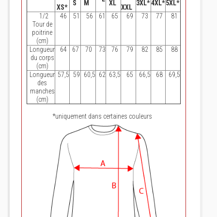
S
M
XL
3XL*
4XL*
5XL*
XS*
XXL
1/2
46
51
56
61
65
69
73
77
81
Tour de
poitrine
(cm)
Longueur
64
67
70
73
76
79
82
85
88
du corps
(cm)
Longueur
57,5
59
60,5
62
63,5
65
66,5
68
69,5
des
manches
(cm)
*uniquement dans certaines couleurs