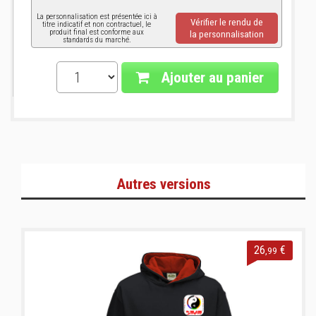
La personnalisation est présentée ici à
Vérifier le rendu de
titre indicatif et non contractuel, le
produit final est conforme aux
la personnalisation
standards du marché.
Ajouter au panier
Autres versions
26
€
,99