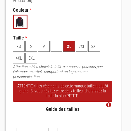
Production).
Couleur
*
Taille
*
XS
S
M
L
XL
2XL
3XL
4XL
5XL
Attention à bien choisir la taille car nous ne pouvons pas
échanger un article comportant un logo ou une
personnalisation
ATTENTION, les vêtements de cette marque taillent plutôt
grand. Si vous hésitez entre deux tailles, choisissez la
taille la plus PETITE.
Guide des tailles
L