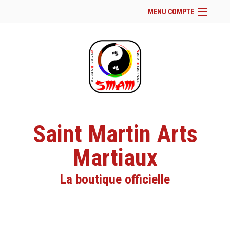
MENU COMPTE
Accueil
Site Web du club
Facebook
Se connecter
Panier (
vide
)
Saint Martin Arts
Martiaux
La boutique officielle