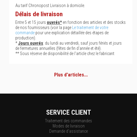
Au tarif Chronopost Livraison à domicile.
Délais de livraison
Entre 5 et 15 jours
ouvrés*
en fonction des articles et des stocks
de nos fournisseurs (voir la page
Le traitement de votre
commande
pour une explication détaillée des étapes de
production).
*
Jours ouvrés
: du lundi au vendredi, sauf jours fériés et jours
de fermetures annuelles (fêtes de fin d'année et été).
** Sous réserve de disponibilité de l'article chez le fabricant
Plus d'articles...
SERVICE CLIENT
Traitement des commandes
Modes de livraison
Demande d'assistance