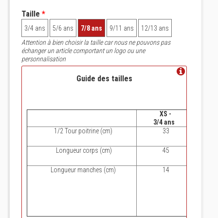
Taille
*
3/4 ans
5/6 ans
7/8 ans
9/11 ans
12/13 ans
Attention à bien choisir la taille car nous ne pouvons pas
échanger un article comportant un logo ou une
personnalisation
Guide des tailles
XS -
S
3/4 ans
5/6
1/2 Tour poitrine (cm)
33
Longueur corps (cm)
45
Longueur manches (cm)
14