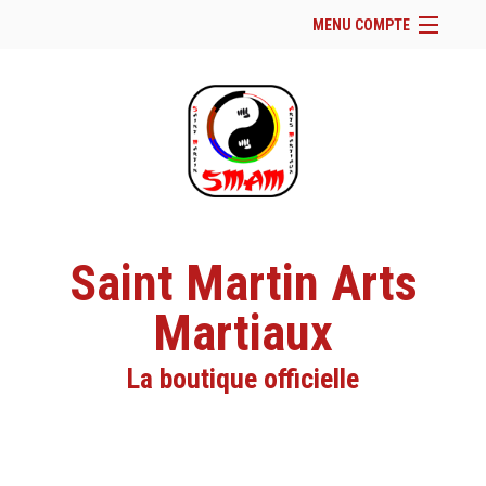
MENU COMPTE
Accueil
Site Web du club
Facebook
Se connecter
Panier (
vide
)
Saint Martin Arts
Martiaux
La boutique officielle