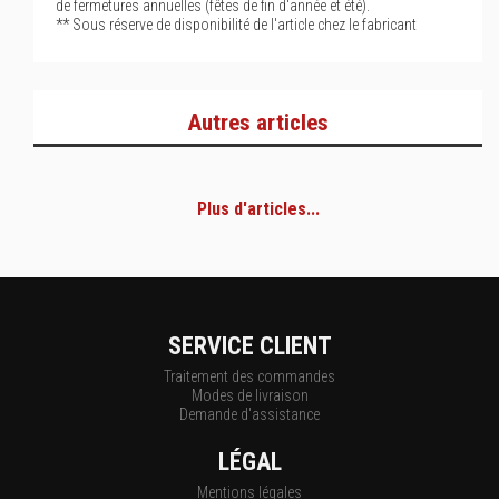
de fermetures annuelles (fêtes de fin d'année et été).
** Sous réserve de disponibilité de l'article chez le fabricant
Autres articles
Plus d'articles...
SERVICE CLIENT
Traitement des commandes
Modes de livraison
Demande d'assistance
LÉGAL
Mentions légales