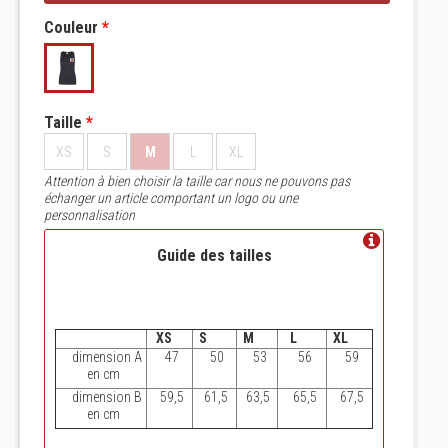
Couleur
*
Taille
*
XS
S
M
L
XL
Attention à bien choisir la taille car nous ne pouvons pas
échanger un article comportant un logo ou une
personnalisation
Guide des tailles
XS
S
M
L
XL
dimension A
47
50
53
56
59
en cm
dimension B
59,5
61,5
63,5
65,5
67,5
en cm