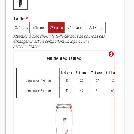
Taille
*
3/4 ans
5/6 ans
7/8 ans
9/11 ans
12/13 ans
Attention à bien choisir la taille car nous ne pouvons pas
échanger un article comportant un logo ou une
personnalisation
Guide des tailles
3-4 ans
5-6 ans
7-8 ans
9-11 ans
12-14 an
dimension A en cm
23
25
27
29
31
dimension B en cm
40
47
54
61
70