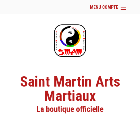
MENU COMPTE
Accueil
Site Web du club
Facebook
Se connecter
Panier (
vide
)
Saint Martin Arts
Martiaux
La boutique officielle