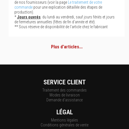
de nos fournisseurs (voir la page
Le traitement de votre
commande
pour une explication détaillée des étapes de
production).
*
Jours ouvrés
: du lundi au vendredi, sauf jours fériés et jours
de fermetures annuelles (fêtes de fin d'année et été).
** Sous réserve de disponibilité de l'article chez le fabricant
Plus d'articles...
SERVICE CLIENT
Traitement des commandes
Modes de livraison
Demande d'assistance
LÉGAL
Mentions légales
Conditions générales de vente