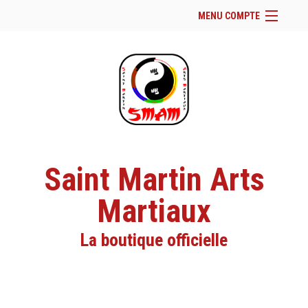
MENU COMPTE
Accueil
Site Web du club
Facebook
Se connecter
Panier (
vide
)
Saint Martin Arts
Martiaux
La boutique officielle