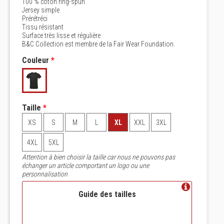
100 % coton ring-spun
Jersey simple
Prérétréci
Tissu résistant
Surface très lisse et régulière
B&C Collection est membre de la Fair Wear Foundation.
Couleur
*
Taille
*
XS
S
M
L
XL
XXL
3XL
4XL
5XL
Attention à bien choisir la taille car nous ne pouvons pas
échanger un article comportant un logo ou une
personnalisation
Guide des tailles