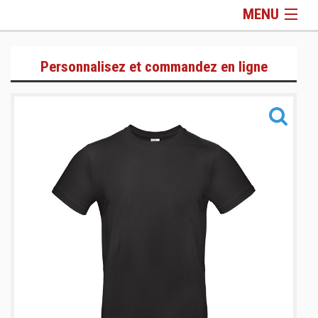
MENU
Gamme Lifestyle
Personnalisez et commandez en ligne
Gamme Training
Gamme Sacs & Accessoires
Informations