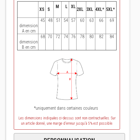
M
L
XL
XS
S
2XL
3XL
4XL*
5XL*
45
48
51
54
57
60
63
66
69
dimension
A en cm
68
70
72
74
76
78
80
82
84
dimension
B en cm
*uniquement dans certaines couleurs
Les dimensions indiquées ci-dessus sont non contractuelles. Sur
un article donné, une marge d'erreur jusqu'à 5% est possible.